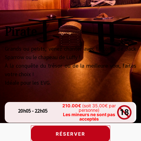
Pirate
Grands ou petits, venez chanter avec la coiffe de Jack
Sparrow ou le chapeau de Luffy !
À la conquête du trésor ou de la meilleure voix, faites
votre choix !
Idéale pour les EVG.
210.00€
(soit 35.00€ par
personne)
20h05 - 22h05
Les mineurs ne sont pas
acceptés
RÉSERVER