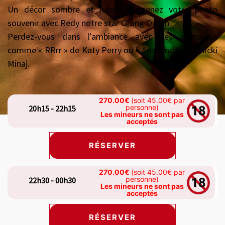
Un décor sombre et habité… prenez votre photo
souvenir avec Redy notre star Orang Outan.
Perdez-vous dans l’ambiance avec des morceaux
comme « RRrr » de Katy Perry ou « Anaconda » de Nicki
Minaj.
270.00€
(soit 45.00€ par
personne)
20h15 - 22h15
Les mineurs ne sont pas
acceptés
RÉSERVER
270.00€
(soit 45.00€ par
personne)
22h30 - 00h30
Les mineurs ne sont pas
acceptés
RÉSERVER