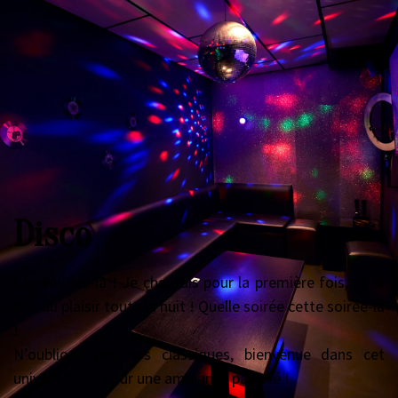
Disco
Ces soirées-là ! Je chantais pour la première fois, j’y ai
pris du plaisir toute la nuit ! Quelle soirée cette soirée-là
!
N’oublions pas nos classiques, bienvenue dans cet
univers disco pour une ambiance pailleté !