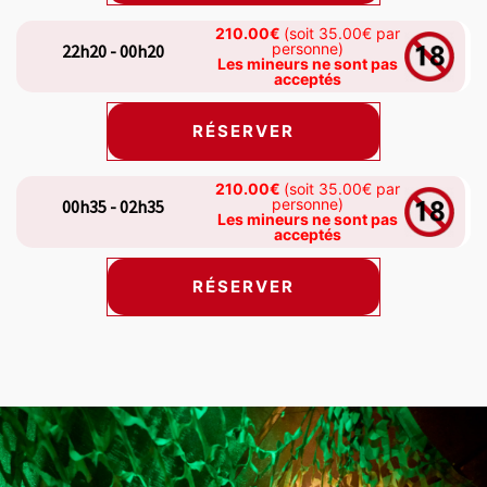
210.00€
(soit 35.00€ par
personne)
22h20 - 00h20
Les mineurs ne sont pas
acceptés
RÉSERVER
210.00€
(soit 35.00€ par
personne)
00h35 - 02h35
Les mineurs ne sont pas
acceptés
RÉSERVER
s carousel shows one large product image at a time. Use the Previ