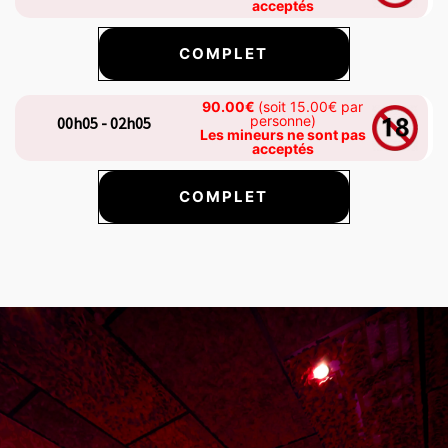
acceptés
COMPLET
90.00€
(soit 15.00€ par
personne)
00h05 - 02h05
Les mineurs ne sont pas
acceptés
COMPLET
s carousel shows one large product image at a time. Use the Previ