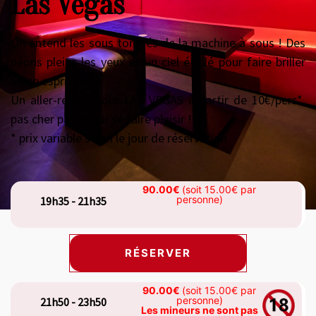
Las Vegas
On entend les sous tombés de la machine à sous ! Des
néons pleins les yeux et un ciel étoilé pour faire briller
votre esprit !
Un aller-retour pour LAS VEGAS à partir de 10€/pers*,
pas cher payé pour se faire plaisir !*
* prix variable selon le jour de réservation
90.00€
(soit 15.00€ par
personne)
19h35 - 21h35
RÉSERVER
90.00€
(soit 15.00€ par
personne)
21h50 - 23h50
Les mineurs ne sont pas