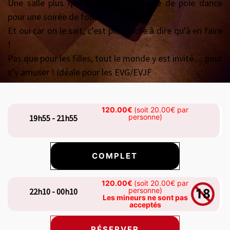
Une salle plus que Girly avec sa barre de pole dance
pour une soirée de fou rire !
Et oui car on le sait, c’est plus facile à dire qu’à en faire
!
Pas que pour les filles, tout le monde y est invité… pour
s’y amuser ! Idéale pour les EVG/EVJF
120.00€
(soit 20.00€ par
personne)
19h55 - 21h55
COMPLET
120.00€
(soit 20.00€ par
personne)
22h10 - 00h10
Les mineurs ne sont pas
acceptés
RÉSERVER