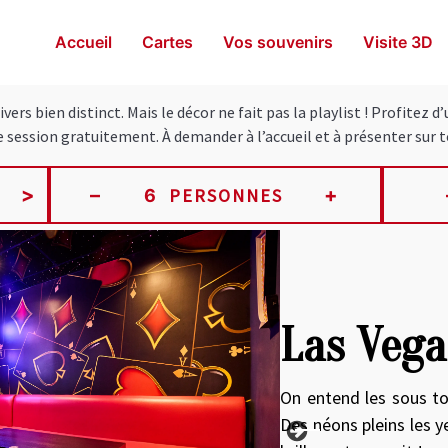
Accueil
Cartes
Vos souvenirs
Visite 3D
rs bien distinct. Mais le décor ne fait pas la playlist ! Profitez d
e session gratuitement. À demander à l’accueil et à présenter sur 
>
–
+
PERSONNES
roduct image at a time. Use the Previous and Next buttons to move
Las Vega
On entend les sous t
Des néons pleins les ye