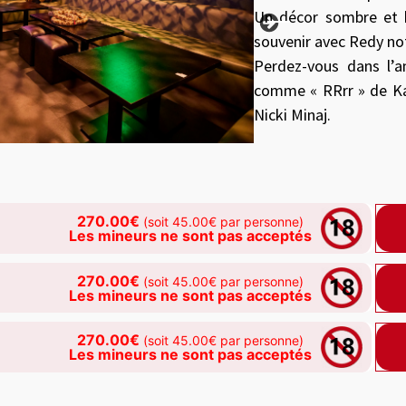
Un décor sombre et 
souvenir avec Redy no
Perdez-vous dans l’
comme « RRrr » de Ka
Nicki Minaj.
270.00€
(soit 45.00€ par personne)
Les mineurs ne sont pas acceptés
270.00€
(soit 45.00€ par personne)
Les mineurs ne sont pas acceptés
270.00€
(soit 45.00€ par personne)
Les mineurs ne sont pas acceptés