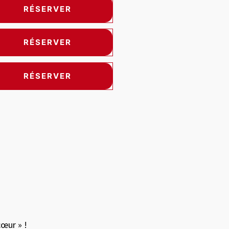
RÉSERVER
RÉSERVER
RÉSERVER
 between images, or use the preceding thumbnails carousel to sele
cœur » !