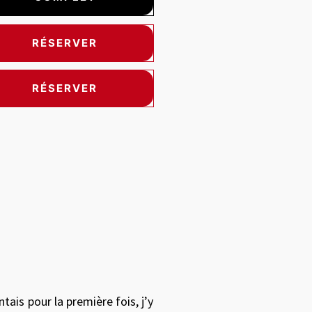
RÉSERVER
RÉSERVER
 between images, or use the preceding thumbnails carousel to sele
ntais pour la première fois, j’y