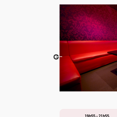
This carousel shows one large p
19h55 - 21h55