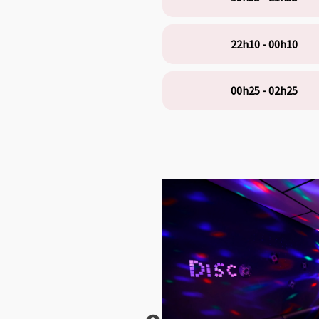
22h10 - 00h10
00h25 - 02h25
This carousel shows one large p