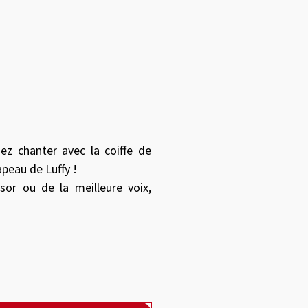
 between images, or use the preceding thumbnails carousel to sele
ez chanter avec la coiffe de
peau de Luffy !
sor ou de la meilleure voix,