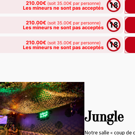
210.00€
(soit 35.00€ par personne)
Les mineurs ne sont pas acceptés
210.00€
(soit 35.00€ par personne)
Les mineurs ne sont pas acceptés
210.00€
(soit 35.00€ par personne)
Les mineurs ne sont pas acceptés
roduct image at a time. Use the Previous and Next buttons to move
Jungle
Notre salle « coup de 