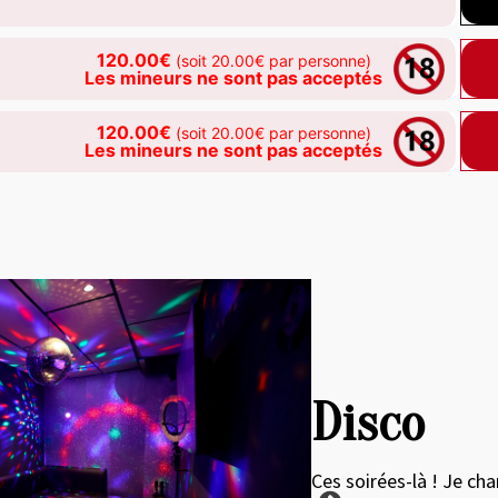
120.00€
(soit 20.00€ par personne)
Les mineurs ne sont pas acceptés
120.00€
(soit 20.00€ par personne)
Les mineurs ne sont pas acceptés
roduct image at a time. Use the Previous and Next buttons to move
Disco
Ces soirées-là ! Je cha