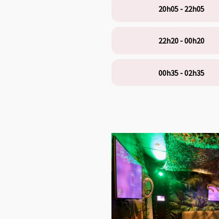
20h05 - 22h05
22h20 - 00h20
00h35 - 02h35
This carousel shows one large p