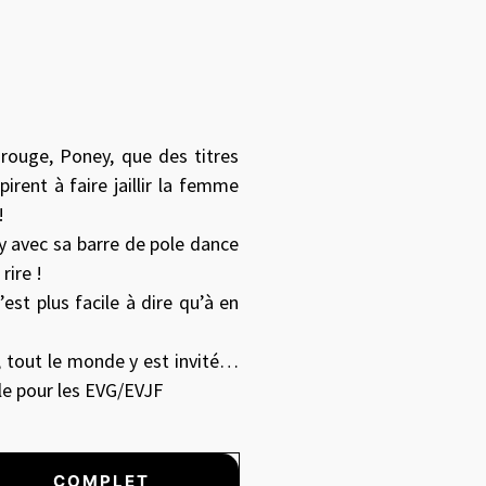
 between images, or use the preceding thumbnails carousel to sele
rouge, Poney, que des titres
irent à faire jaillir la femme
!
ly avec sa barre de pole dance
rire !
c’est plus facile à dire qu’à en
s, tout le monde y est invité…
le pour les EVG/EVJF
COMPLET