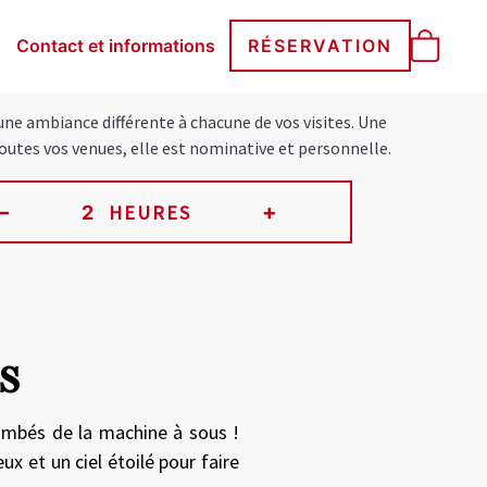
Contact et informations
RÉSERVATION
’une ambiance différente à chacune de vos visites. Une
toutes vos venues, elle est nominative et personnelle.
–
+
HEURES
 between images, or use the preceding thumbnails carousel to sele
s
ombés de la machine à sous !
ux et un ciel étoilé pour faire