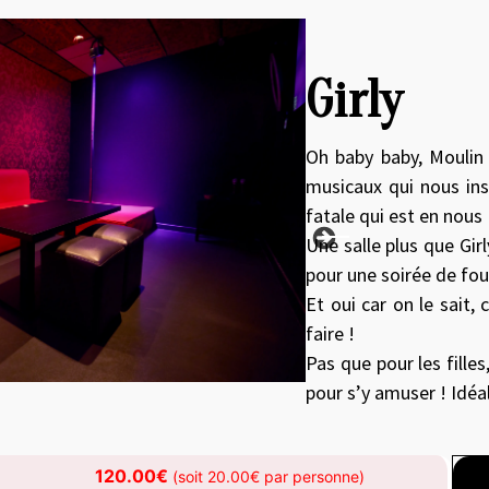
roduct image at a time. Use the Previous and Next buttons to move
Girly
Oh baby baby, Moulin 
musicaux qui nous insp
fatale qui est en nous 
Une salle plus que Gir
pour une soirée de fou 
Et oui car on le sait, 
faire !
Pas que pour les fille
pour s’y amuser ! Idéa
120.00€
(soit 20.00€ par personne)