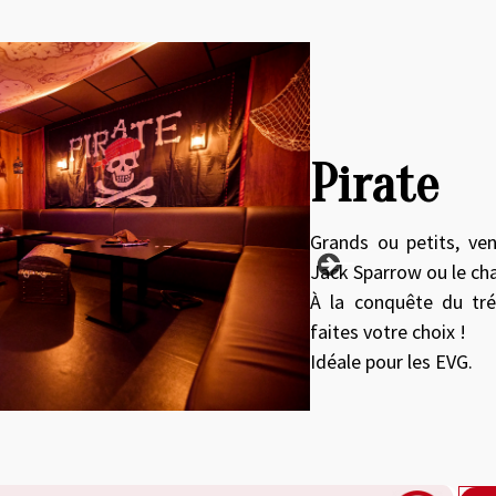
roduct image at a time. Use the Previous and Next buttons to move
Pirate
Grands ou petits, ven
Jack Sparrow ou le cha
À la conquête du tré
faites votre choix !
Idéale pour les EVG.