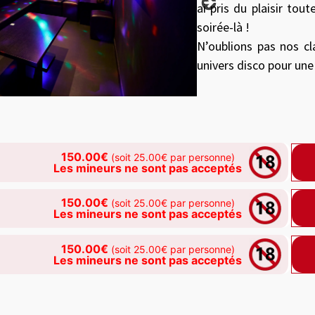
ai pris du plaisir tout
soirée-là !
N’oublions pas nos cl
univers disco pour une
150.00€
(soit 25.00€ par personne)
Les mineurs ne sont pas acceptés
150.00€
(soit 25.00€ par personne)
Les mineurs ne sont pas acceptés
150.00€
(soit 25.00€ par personne)
Les mineurs ne sont pas acceptés