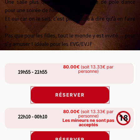
Une salle plus que Girly avec sa barre de pole dance
pour une soirée de fou rire !
Et oui car on le sait, c’est plus facile à dire qu’à en faire
!
Pas que pour les filles, tout le monde y est invité… pour
s’y amuser ! Idéale pour les EVG/EVJF
80.00€
(soit 13.33€ par
personne)
19h55 - 21h55
RÉSERVER
80.00€
(soit 13.33€ par
personne)
22h10 - 00h10
Les mineurs ne sont pas
acceptés
RÉSERVER