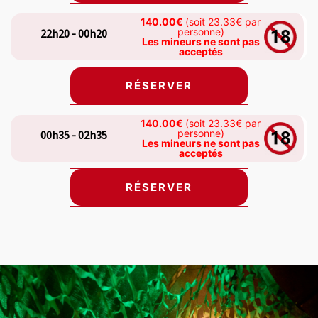
140.00€
(soit 23.33€ par
personne)
22h20 - 00h20
Les mineurs ne sont pas
acceptés
RÉSERVER
140.00€
(soit 23.33€ par
personne)
00h35 - 02h35
Les mineurs ne sont pas
acceptés
RÉSERVER
s carousel shows one large product image at a time. Use the Previ