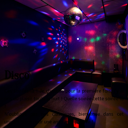
Disco
Ces soirées-là ! Je chantais pour la première fois, j’y ai
pris du plaisir toute la nuit ! Quelle soirée cette soirée-là
!
N’oublions pas nos classiques, bienvenue dans cet
univers disco pour une ambiance pailleté !