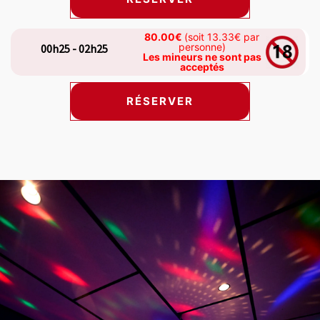
80.00€
(soit 13.33€ par
personne)
00h25 - 02h25
Les mineurs ne sont pas
acceptés
RÉSERVER
s carousel shows one large product image at a time. Use the Previ