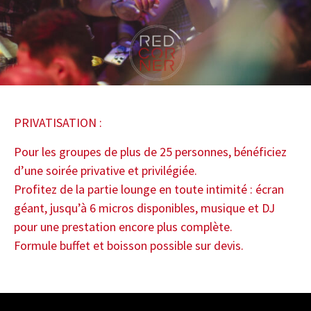
PRIVATISATION :
Pour les groupes de plus de 25 personnes, bénéficiez
d’une soirée privative et privilégiée.
Profitez de la partie lounge en toute intimité : écran
géant, jusqu’à 6 micros disponibles, musique et DJ
pour une prestation encore plus complète.
Formule buffet et boisson possible sur devis.