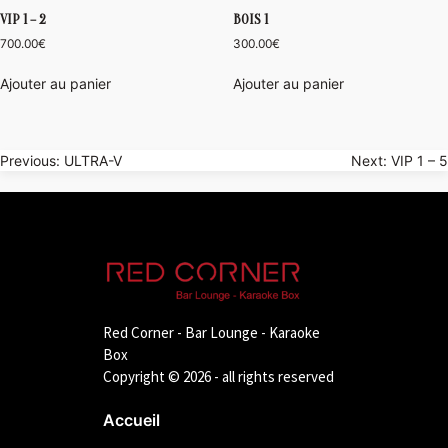
VIP 1 – 2
BOIS 1
700.00
€
300.00
€
Ajouter au panier
Ajouter au panier
Navigation
Previous:
ULTRA-V
Next:
VIP 1 – 5
de
l’article
Red Corner - Bar Lounge - Karaoke
Box
Copyright © 2026 - all rights reserved
Accueil