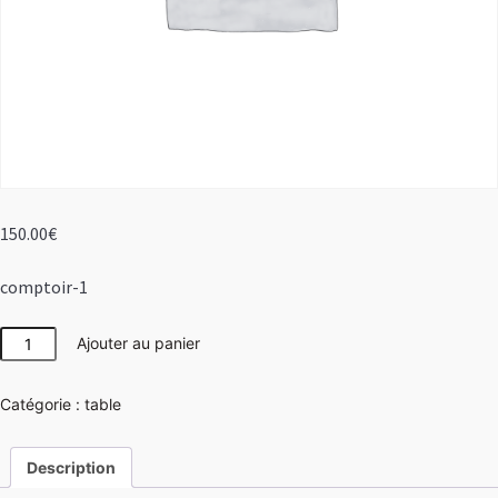
150.00
€
comptoir-1
quantité
Ajouter au panier
de
COMPTOIR
Catégorie :
table
1
Description