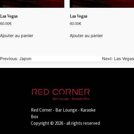
Las Vegas
Las Vegas
60.00
€
60.00
€
Ajouter au panier
Ajouter au panier
Navigation
Previous:
Japon
Next:
Las Vegas
de
l’article
Red Corner - Bar Lounge - Karaoke
Box
Copyright © 2026 - all rights reserved