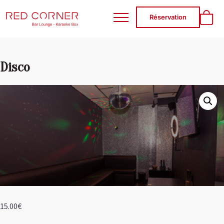
RED CORNER
Réservation
Disco
15.00
€