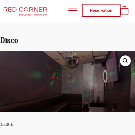
RED CORNER
Réservation
Disco
15.00
€