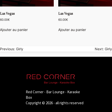
Las Vegas
Las Vegas
60.00
€
60.00
€
Ajouter au panier
Ajouter au panier
Navigation
Previous:
Girly
Next:
Girly
de
l’article
Red Corner - Bar Lounge - Karaoke
Box
Copyright © 2026 - all rights reserved