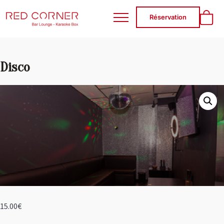
RED CORNER
Réservation
Disco
15.00
€