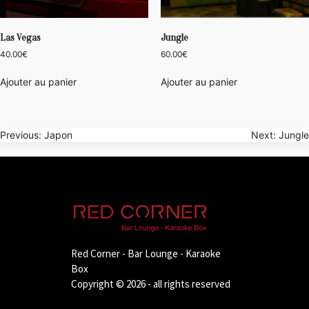
Las Vegas
Jungle
40.00
€
60.00
€
Ajouter au panier
Ajouter au panier
Navigation
Previous:
Japon
Next:
Jungle
de
l’article
Red Corner - Bar Lounge - Karaoke
Box
Copyright © 2026 - all rights reserved