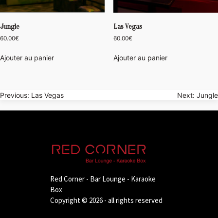
Jungle
Las Vegas
60.00
€
60.00
€
Ajouter au panier
Ajouter au panier
Navigation
Previous:
Las Vegas
Next:
Jungle
de
l’article
Red Corner - Bar Lounge - Karaoke
Box
Copyright © 2026 - all rights reserved