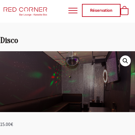
RED CORNER
Réservation
Disco
15.00
€