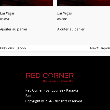
Las Vegas
Las Vegas
60.00
€
60.00
€
Ajouter au panier
Ajouter au panier
Navigation
Previous:
Japon
Next:
Japon
de
l’article
Red Corner - Bar Lounge - Karaoke
Box
Copyright © 2026 - all rights reserved