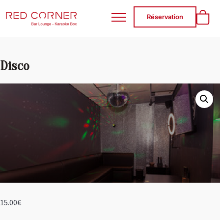
RED CORNER
Réservation
Disco
15.00
€