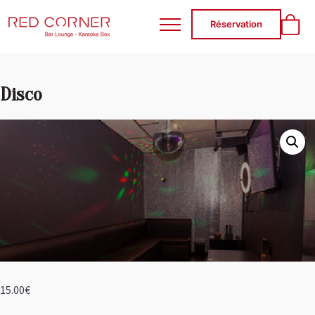
RED CORNER
Réservation
Disco
15.00
€