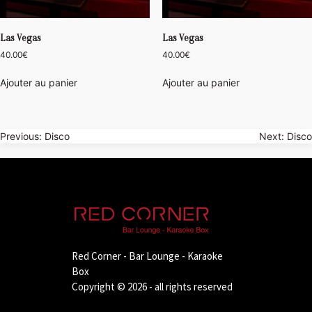
Las Vegas
Las Vegas
40.00
€
40.00
€
Ajouter au panier
Ajouter au panier
Navigation
Previous:
Disco
Next:
Disco
de
l’article
Red Corner - Bar Lounge - Karaoke
Box
Copyright © 2026 - all rights reserved