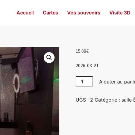
Accueil
Cartes
Vos souvenirs
Visite 3D
15.00
€
2026-03-21
quantité
Ajouter au pani
de
Disco
UGS :
2
Catégorie :
salle