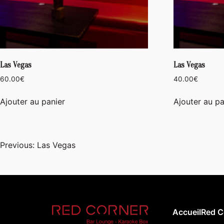
Las Vegas
Las Vegas
60.00
€
40.00
€
Ajouter au panier
Ajouter au pa
Navigation
Previous:
Las Vegas
de
l’article
Accueil
Red C