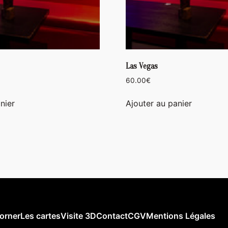
Las Vegas
60.00
€
nier
Ajouter au panier
orner
Les cartes
Visite 3D
Contact
CGV
Mentions Légales