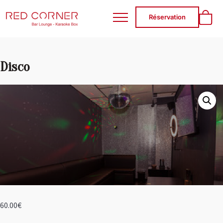
RED CORNER
Réservation
Disco
60.00
€