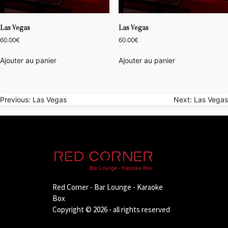
Las Vegas
Las Vegas
60.00
€
60.00
€
Ajouter au panier
Ajouter au panier
Navigation
Previous:
Las Vegas
Next:
Las Vegas
de
l’article
Red Corner - Bar Lounge - Karaoke
Box
Copyright © 2026 - all rights reserved