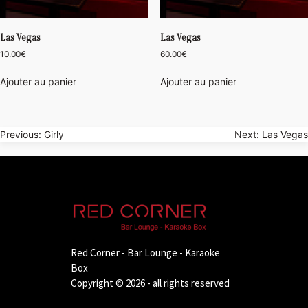
Las Vegas
Las Vegas
10.00
€
60.00
€
Ajouter au panier
Ajouter au panier
Navigation
Previous:
Girly
Next:
Las Vegas
de
l’article
Red Corner - Bar Lounge - Karaoke
Box
Copyright © 2026 - all rights reserved