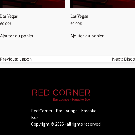
Las Vegas
Las Vegas
60.00
€
60.00
€
Ajouter au panier
Ajouter au panier
Navigation
Previous:
Japon
Next:
Disco
de
l’article
Red Corner - Bar Lounge - Karaoke
Box
Copyright © 2026 - all rights reserved