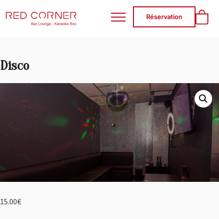
RED CORNER
Réservation
Disco
15.00
€