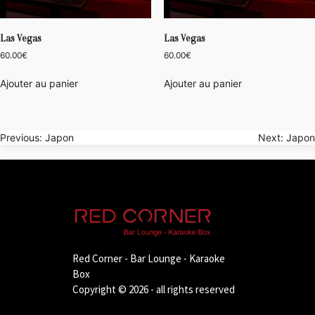
Las Vegas
Las Vegas
60.00
€
60.00
€
Ajouter au panier
Ajouter au panier
Navigation
Previous:
Japon
Next:
Japon
de
l’article
Red Corner - Bar Lounge - Karaoke
Box
Copyright © 2026 - all rights reserved