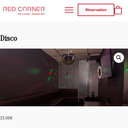
RED CORNER
Réservation
Disco
15.00
€