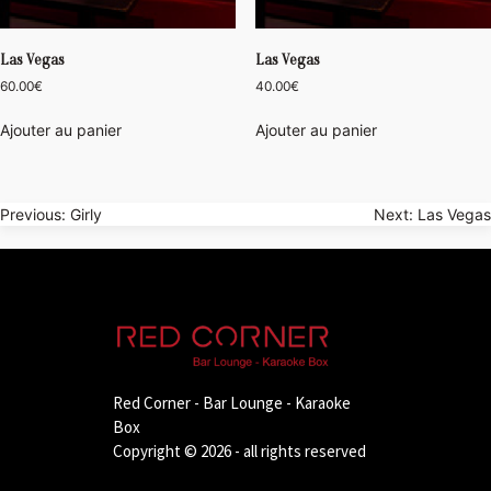
Las Vegas
Las Vegas
60.00
€
40.00
€
Ajouter au panier
Ajouter au panier
Navigation
Previous:
Girly
Next:
Las Vegas
de
l’article
Red Corner - Bar Lounge - Karaoke
Box
Copyright © 2026 - all rights reserved