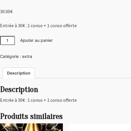
30.00
€
Entrée à 30€ : 1 conso + 1 conso offerte
quantité
Ajouter au panier
de
Entrée
Catégorie :
extra
à
30€
:
Description
1
conso
Description
+
1
Entrée à 30€ : 1 conso + 1 conso offerte
conso
offerte
Produits similaires