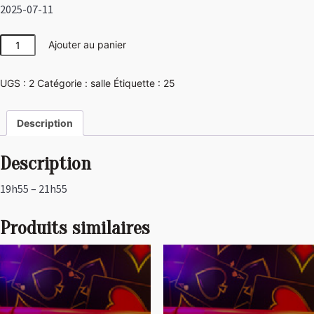
2025-07-11
quantité
Ajouter au panier
de
Girly
UGS :
2
Catégorie :
salle
Étiquette :
25
Description
Description
19h55 – 21h55
Produits similaires