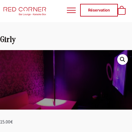
RED CORNER
Réservation
Girly
15.00
€