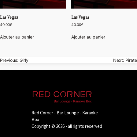
Las Vegas
Las Vegas
40.00
€
40.00
€
Ajouter au panier
Ajouter au panier
Navigation
Previous:
Girly
Next:
Pirate
de
l’article
Red Corner - Bar Lounge - Karaoke
Box
Copyright © 2026 - all rights reserved