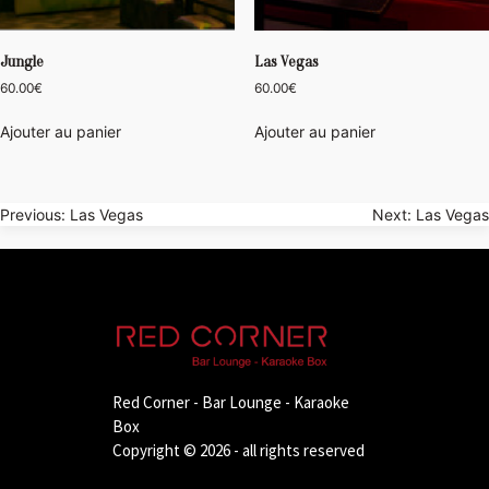
Jungle
Las Vegas
60.00
€
60.00
€
Ajouter au panier
Ajouter au panier
Navigation
Previous:
Las Vegas
Next:
Las Vegas
de
l’article
Red Corner - Bar Lounge - Karaoke
Box
Copyright © 2026 - all rights reserved