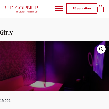
RED CORNER
Réservation
Girly
15.00
€