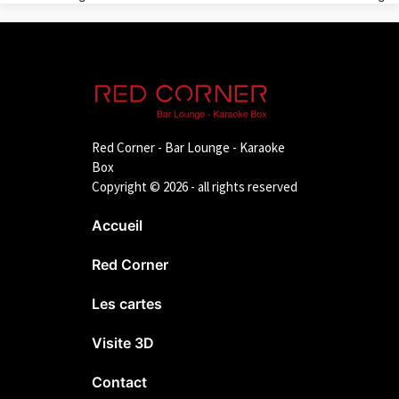
de
l’article
Red Corner - Bar Lounge - Karaoke
Box
Copyright © 2026 - all rights reserved
Accueil
Red Corner
Les cartes
Visite 3D
Contact