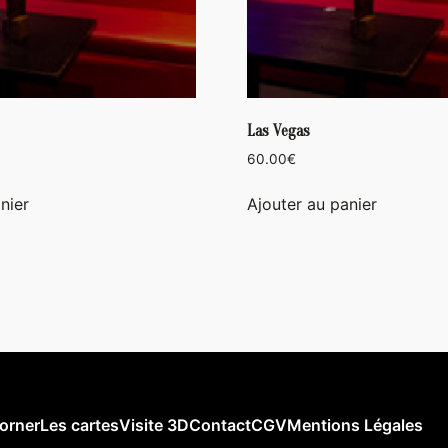
Las Vegas
60.00
€
nier
Ajouter au panier
orner
Les cartes
Visite 3D
Contact
CGV
Mentions Légales