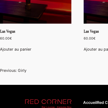
Las Vegas
Las Vegas
60.00
€
60.00
€
Ajouter au panier
Ajouter au pa
Navigation
Previous:
Girly
de
l’article
Accueil
Red C