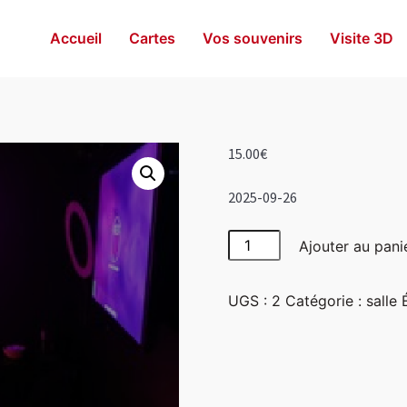
Accueil
Cartes
Vos souvenirs
Visite 3D
15.00
€
2025-09-26
quantité
Ajouter au pani
de
Girly
UGS :
2
Catégorie :
salle