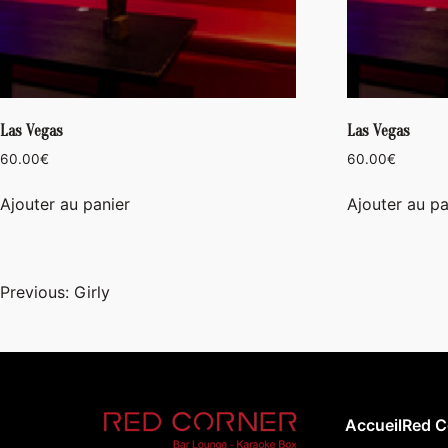
Las Vegas
Las Vegas
60.00
€
60.00
€
Ajouter au panier
Ajouter au pa
Navigation
Previous:
Girly
de
l’article
Accueil
Red C