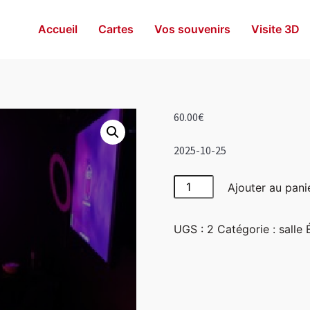
Accueil
Cartes
Vos souvenirs
Visite 3D
60.00
€
2025-10-25
quantité
Ajouter au pani
de
Girly
UGS :
2
Catégorie :
salle