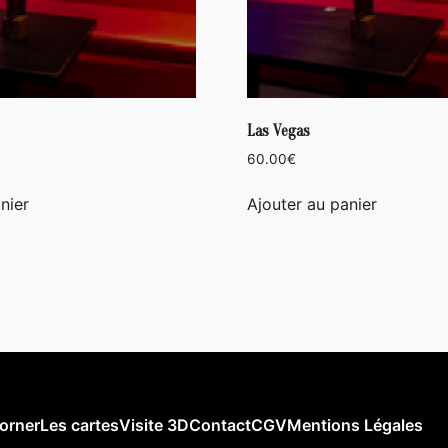
Las Vegas
60.00
€
nier
Ajouter au panier
orner
Les cartes
Visite 3D
Contact
CGV
Mentions Légales