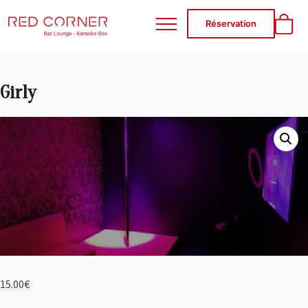
RED CORNER
Réservation
Girly
15.00
€