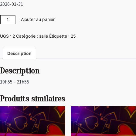
2026-01-31
quantité
Ajouter au panier
de
Girly
UGS :
2
Catégorie :
salle
Étiquette :
25
Description
Description
19h55 – 21h55
Produits similaires