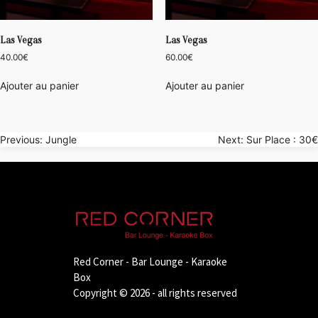
Las Vegas
Las Vegas
40.00
€
60.00
€
Ajouter au panier
Ajouter au panier
Navigation
Previous:
Jungle
Next:
Sur Place : 30€
de
l’article
Red Corner - Bar Lounge - Karaoke
Box
Copyright © 2026 - all rights reserved