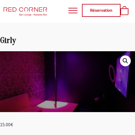
RED CORNER
Réservation
Girly
15.00
€