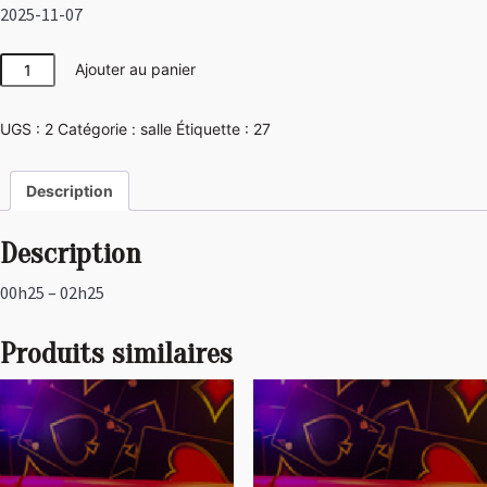
2025-11-07
quantité
Ajouter au panier
de
Girly
UGS :
2
Catégorie :
salle
Étiquette :
27
Description
Description
00h25 – 02h25
Produits similaires