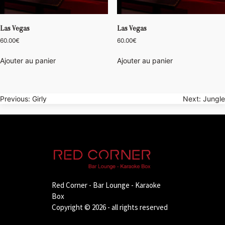
Las Vegas
Las Vegas
60.00
€
60.00
€
Ajouter au panier
Ajouter au panier
Navigation
Previous:
Girly
Next:
Jungle
de
l’article
Red Corner - Bar Lounge - Karaoke
Box
Copyright © 2026 - all rights reserved