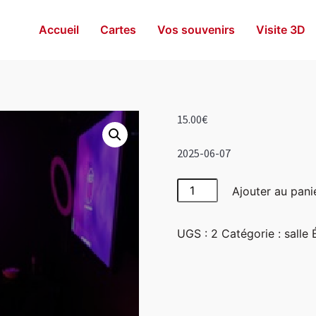
Accueil
Cartes
Vos souvenirs
Visite 3D
15.00
€
2025-06-07
quantité
Ajouter au pani
de
Girly
UGS :
2
Catégorie :
salle