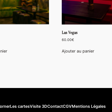
Las Vegas
60.00
€
nier
Ajouter au panier
orner
Les cartes
Visite 3D
Contact
CGV
Mentions Légales