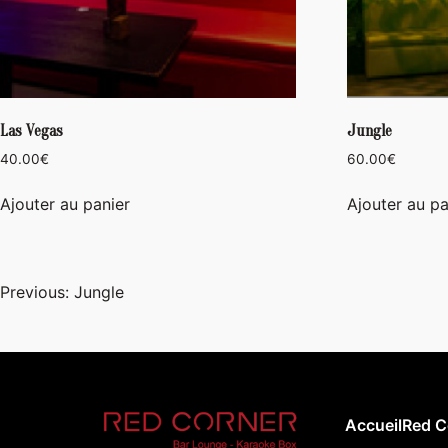
Las Vegas
Jungle
40.00
€
60.00
€
Ajouter au panier
Ajouter au pa
Navigation
Previous:
Jungle
de
l’article
Accueil
Red C