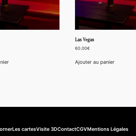
Las Vegas
60.00
€
nier
Ajouter au panier
orner
Les cartes
Visite 3D
Contact
CGV
Mentions Légales