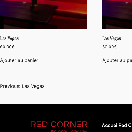
Las Vegas
Las Vegas
60.00
€
60.00
€
Ajouter au panier
Ajouter au pa
Navigation
Previous:
Las Vegas
de
l’article
Accueil
Red C