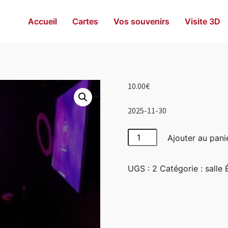
Accueil
Cartes
Vos souvenirs
Visite 3D
10.00
€
2025-11-30
quantité
Ajouter au pani
de
Girly
UGS :
2
Catégorie :
salle