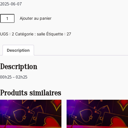
2025-06-07
quantité
Ajouter au panier
de
Girly
UGS :
2
Catégorie :
salle
Étiquette :
27
Description
Description
00h25 – 02h25
Produits similaires