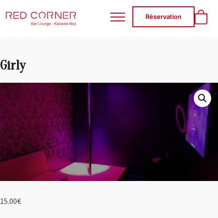
RED CORNER
Réservation
Girly
15.00
€