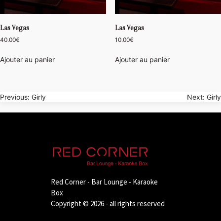
Las Vegas
Las Vegas
40.00
€
10.00
€
Ajouter au panier
Ajouter au panier
Navigation
Previous:
Girly
Next:
Girly
de
l’article
Red Corner - Bar Lounge - Karaoke
Box
Copyright © 2026 - all rights reserved