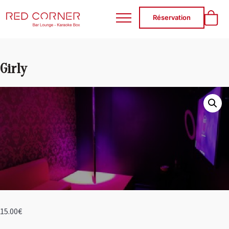
RED CORNER
Réservation
Girly
15.00
€