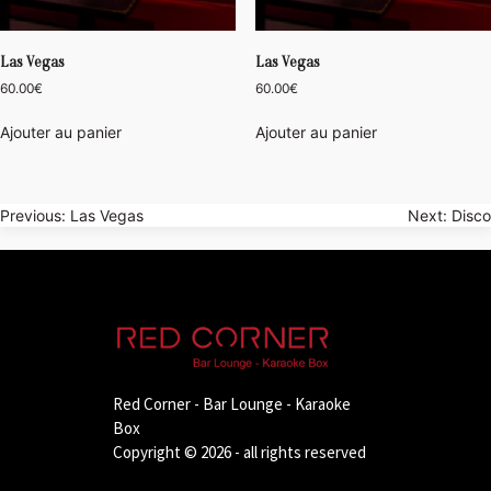
Las Vegas
Las Vegas
60.00
€
60.00
€
Ajouter au panier
Ajouter au panier
Navigation
Previous:
Las Vegas
Next:
Disco
de
l’article
Red Corner - Bar Lounge - Karaoke
Box
Copyright © 2026 - all rights reserved