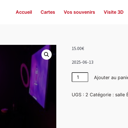
Accueil
Cartes
Vos souvenirs
Visite 3D
15.00
€
2025-06-13
quantité
Ajouter au pani
de
Girly
UGS :
2
Catégorie :
salle