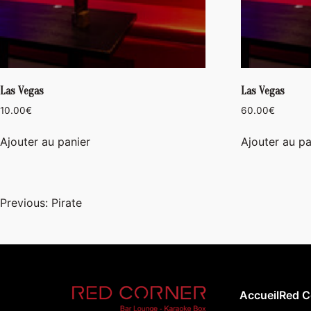
Las Vegas
Las Vegas
10.00
€
60.00
€
Ajouter au panier
Ajouter au pa
Navigation
Previous:
Pirate
de
l’article
Accueil
Red C