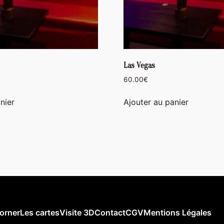
Las Vegas
60.00
€
nier
Ajouter au panier
orner
Les cartes
Visite 3D
Contact
CGV
Mentions Légales