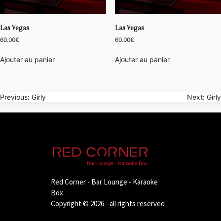
Las Vegas
Las Vegas
60.00
€
60.00
€
Ajouter au panier
Ajouter au panier
Navigation
Previous:
Girly
Next:
Girly
de
l’article
Red Corner - Bar Lounge - Karaoke
Box
Copyright © 2026 - all rights reserved