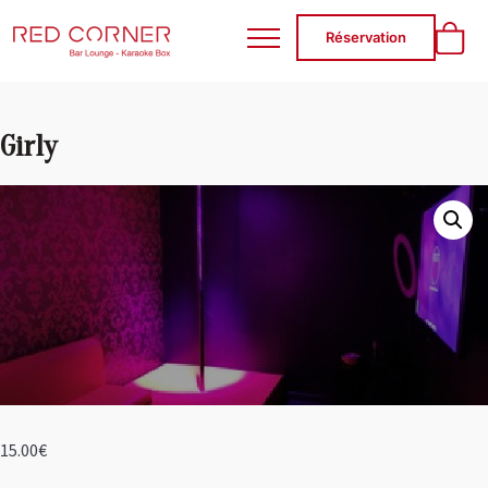
RED CORNER
Réservation
Girly
15.00
€