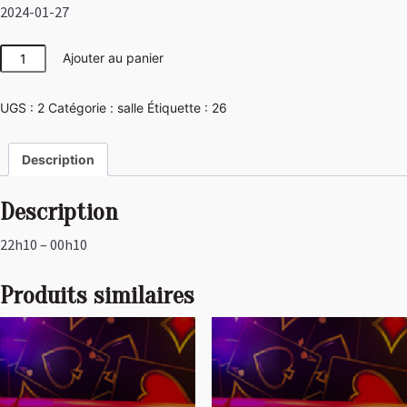
2024-01-27
quantité
Ajouter au panier
de
Girly
UGS :
2
Catégorie :
salle
Étiquette :
26
Description
Description
22h10 – 00h10
Produits similaires