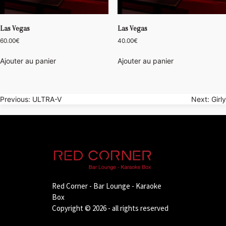
Las Vegas
Las Vegas
60.00
€
40.00
€
Ajouter au panier
Ajouter au panier
Navigation
Previous:
ULTRA-V
Next:
Girly
de
l’article
Red Corner - Bar Lounge - Karaoke
Box
Copyright © 2026 - all rights reserved