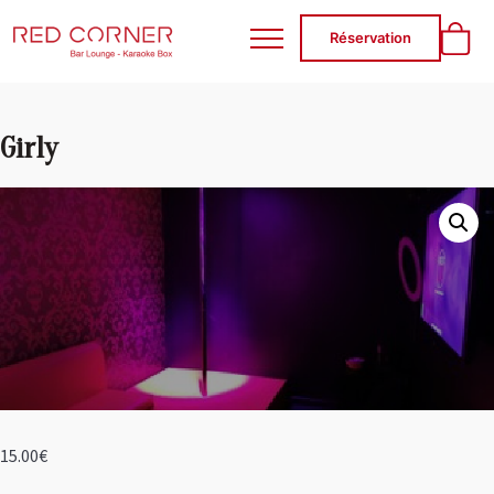
RED CORNER
Réservation
Girly
15.00
€