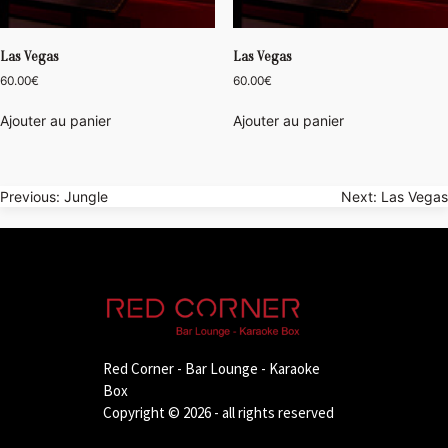
Las Vegas
Las Vegas
60.00
€
60.00
€
Ajouter au panier
Ajouter au panier
Navigation
Previous:
Jungle
Next:
Las Vegas
de
l’article
Red Corner - Bar Lounge - Karaoke
Box
Copyright © 2026 - all rights reserved