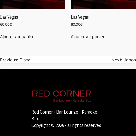
Las Vegas
Las Vegas
60.00
€
60.00
€
Ajouter au panier
Ajouter au panier
Navigation
Previous:
Disco
Next:
Japon
de
l’article
Red Corner - Bar Lounge - Karaoke
Box
Copyright © 2026 - all rights reserved