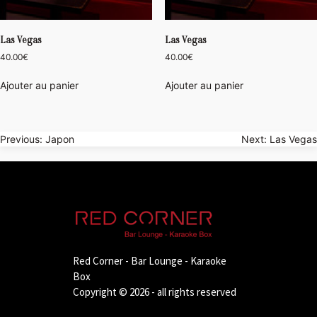
Las Vegas
Las Vegas
40.00
€
40.00
€
Ajouter au panier
Ajouter au panier
Navigation
Previous:
Japon
Next:
Las Vegas
de
l’article
Red Corner - Bar Lounge - Karaoke
Box
Copyright © 2026 - all rights reserved