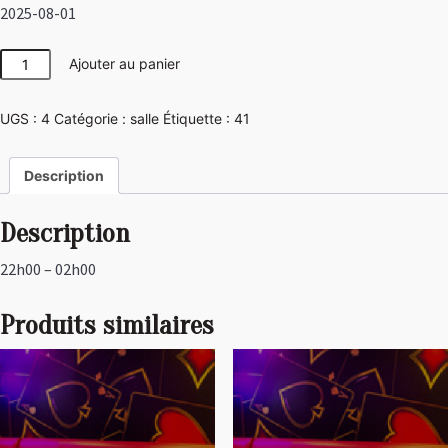
2025-08-01
quantité
Ajouter au panier
de
Japon
UGS :
4
Catégorie :
salle
Étiquette :
41
Description
Description
22h00 – 02h00
Produits similaires