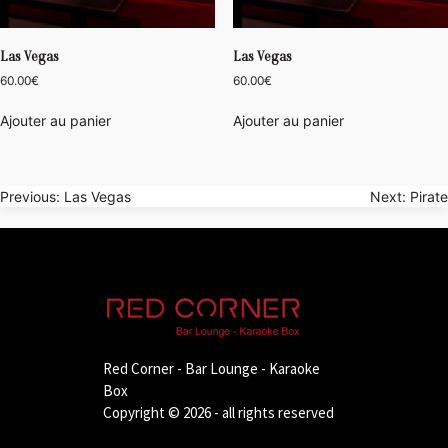
Las Vegas
Las Vegas
60.00
€
60.00
€
Ajouter au panier
Ajouter au panier
Navigation
Previous:
Las Vegas
Next:
Pirate
de
l’article
Red Corner - Bar Lounge - Karaoke
Box
Copyright © 2026 - all rights reserved