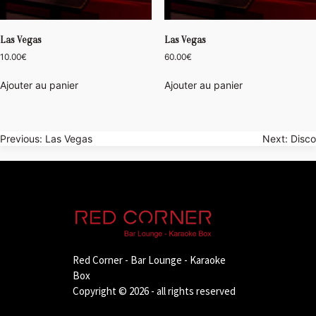
Las Vegas
Las Vegas
10.00
€
60.00
€
Ajouter au panier
Ajouter au panier
Navigation
Previous:
Las Vegas
Next:
Disco
de
l’article
Red Corner - Bar Lounge - Karaoke
Box
Copyright © 2026 - all rights reserved