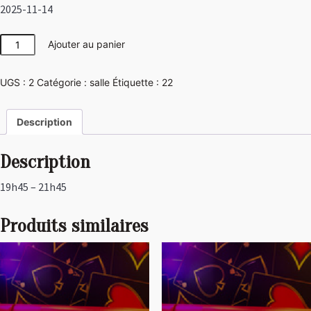
2025-11-14
quantité
Ajouter au panier
de
Japon
UGS :
2
Catégorie :
salle
Étiquette :
22
Description
Description
19h45 – 21h45
Produits similaires