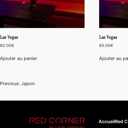
Las Vegas
Las Vegas
60.00
€
60.00
€
Ajouter au panier
Ajouter au pa
Navigation
Previous:
Japon
de
l’article
Accueil
Red C