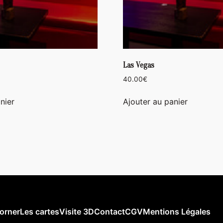
Las Vegas
40.00
€
nier
Ajouter au panier
orner
Les cartes
Visite 3D
Contact
CGV
Mentions Légales