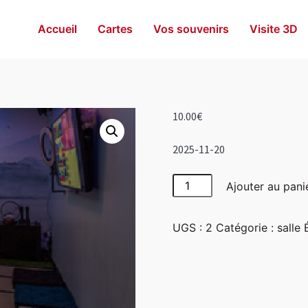
Accueil
Cartes
Vos souvenirs
Visite 3D
10.00
€
2025-11-20
quantité
Ajouter au pani
de
Japon
UGS :
2
Catégorie :
salle