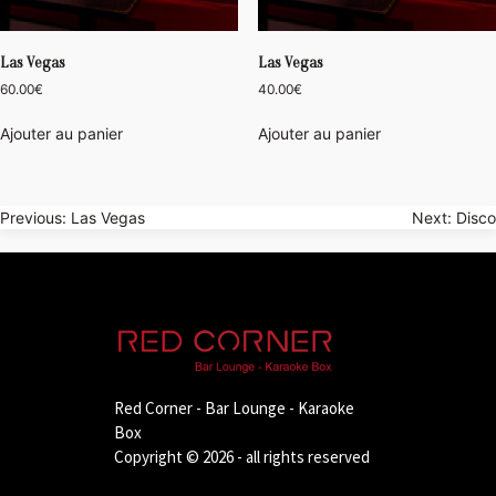
Las Vegas
Las Vegas
60.00
€
40.00
€
Ajouter au panier
Ajouter au panier
Navigation
Previous:
Las Vegas
Next:
Disco
de
l’article
Red Corner - Bar Lounge - Karaoke
Box
Copyright © 2026 - all rights reserved