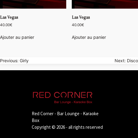
Las Vegas
Las Vegas
40.00
€
40.00
€
Ajouter au panier
Ajouter au panier
Navigation
Previous:
Girly
Next:
Disco
de
l’article
Red Corner - Bar Lounge - Karaoke
Box
Copyright © 2026 - all rights reserved