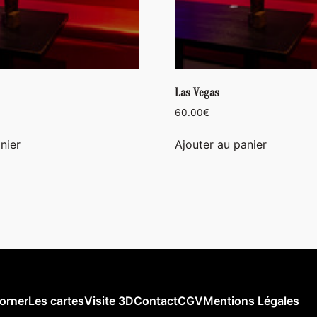
Las Vegas
60.00
€
nier
Ajouter au panier
orner
Les cartes
Visite 3D
Contact
CGV
Mentions Légales