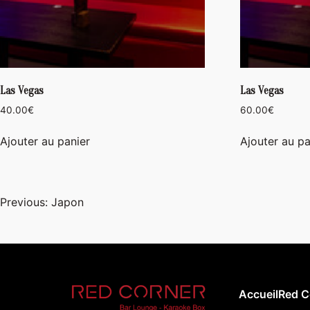
Las Vegas
Las Vegas
40.00
€
60.00
€
Ajouter au panier
Ajouter au pa
Navigation
Previous:
Japon
de
l’article
Accueil
Red C