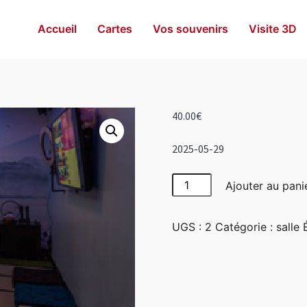
Accueil
Cartes
Vos souvenirs
Visite 3D
40.00
€
2025-05-29
quantité
Ajouter au pani
de
Japon
UGS :
2
Catégorie :
salle