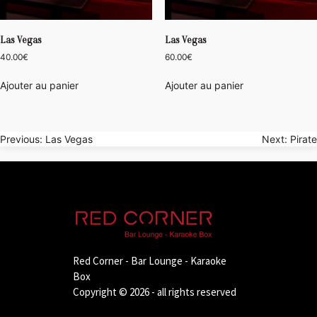
Las Vegas
Las Vegas
40.00
€
60.00
€
Ajouter au panier
Ajouter au panier
Navigation
Previous:
Las Vegas
Next:
Pirate
de
l’article
Red Corner - Bar Lounge - Karaoke
Box
Copyright © 2026 - all rights reserved