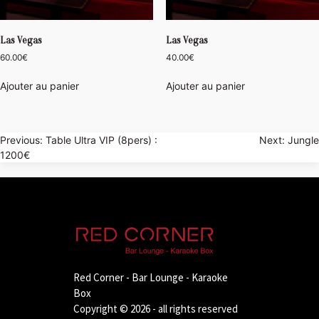
Las Vegas
Las Vegas
60.00
€
40.00
€
Ajouter au panier
Ajouter au panier
Navigation
Previous:
Table Ultra VIP (8pers) :
Next:
Jungle
1200€
de
l’article
Red Corner - Bar Lounge - Karaoke
Box
Copyright © 2026 - all rights reserved