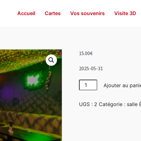
Accueil
Cartes
Vos souvenirs
Visite 3D
15.00
€
2025-05-31
quantité
Ajouter au pani
de
Jungle
UGS :
2
Catégorie :
salle