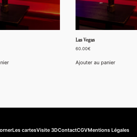
Las Vegas
60.00
€
nier
Ajouter au panier
orner
Les cartes
Visite 3D
Contact
CGV
Mentions Légales