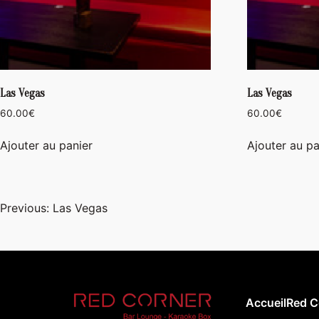
Las Vegas
Las Vegas
60.00
€
60.00
€
Ajouter au panier
Ajouter au pa
Navigation
Previous:
Las Vegas
de
l’article
Accueil
Red C