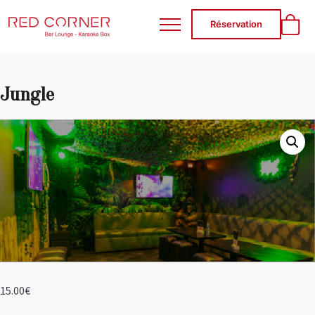
RED CORNER
Réservation
Jungle
15.00
€