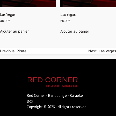
Las Vegas
Las Vegas
40.00
€
60.00
€
Ajouter au panier
Ajouter au panier
Navigation
Previous:
Pirate
Next:
Las Vegas
de
l’article
Red Corner - Bar Lounge - Karaoke
Box
Copyright © 2026 - all rights reserved