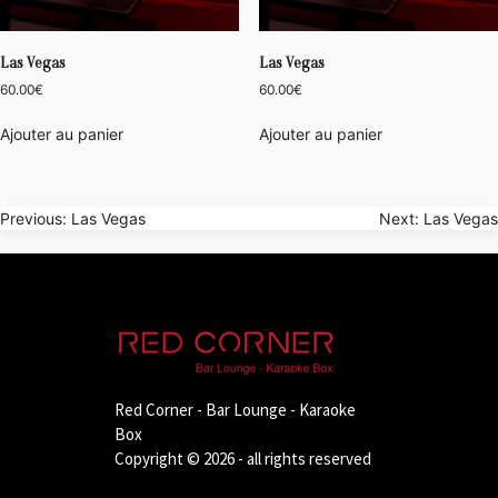
Las Vegas
Las Vegas
60.00
€
60.00
€
Ajouter au panier
Ajouter au panier
Navigation
Previous:
Las Vegas
Next:
Las Vegas
de
l’article
Red Corner - Bar Lounge - Karaoke
Box
Copyright © 2026 - all rights reserved