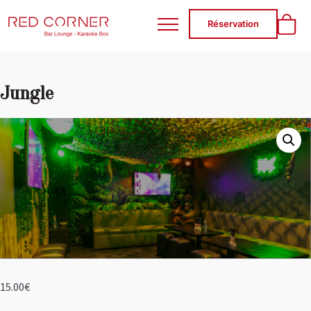
RED CORNER
Réservation
Jungle
15.00
€