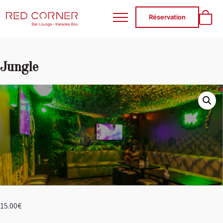
RED CORNER
Réservation
Jungle
15.00
€