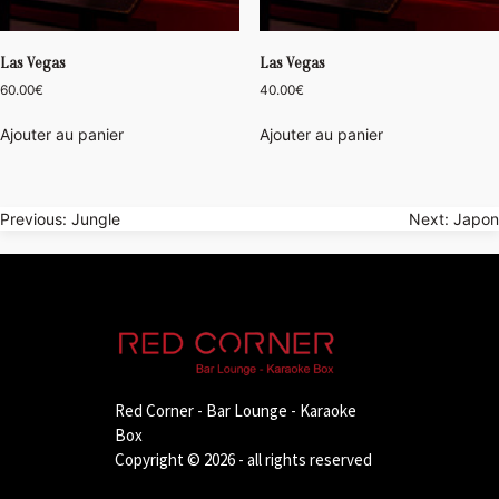
Las Vegas
Las Vegas
60.00
€
40.00
€
Ajouter au panier
Ajouter au panier
Navigation
Previous:
Jungle
Next:
Japon
de
l’article
Red Corner - Bar Lounge - Karaoke
Box
Copyright © 2026 - all rights reserved