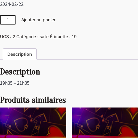
2024-02-22
quantité
Ajouter au panier
de
Las
UGS :
2
Catégorie :
salle
Étiquette :
19
Vegas
Description
Description
19h35 – 21h35
Produits similaires