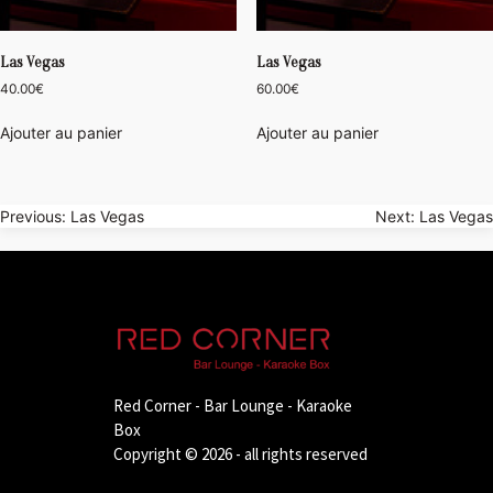
Las Vegas
Las Vegas
40.00
€
60.00
€
Ajouter au panier
Ajouter au panier
Navigation
Previous:
Las Vegas
Next:
Las Vegas
de
l’article
Red Corner - Bar Lounge - Karaoke
Box
Copyright © 2026 - all rights reserved