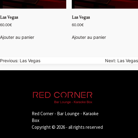
Las Vegas
Las Vegas
60.00
€
60.00
€
Ajouter au panier
Ajouter au panier
Navigation
Previous:
Las Vegas
Next:
Las Vegas
de
l’article
Red Corner - Bar Lounge - Karaoke
Box
Copyright © 2026 - all rights reserved