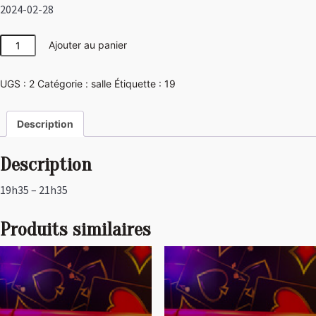
2024-02-28
quantité
Ajouter au panier
de
Las
UGS :
2
Catégorie :
salle
Étiquette :
19
Vegas
Description
Description
19h35 – 21h35
Produits similaires