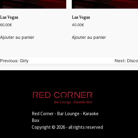
Las Vegas
Las Vegas
60.00
€
40.00
€
Ajouter au panier
Ajouter au panier
Navigation
Previous:
Girly
Next:
Disco
de
l’article
Red Corner - Bar Lounge - Karaoke
Box
Copyright © 2026 - all rights reserved