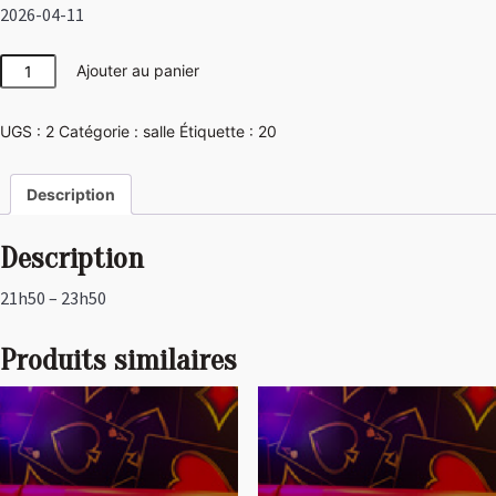
2026-04-11
quantité
Ajouter au panier
de
Las
UGS :
2
Catégorie :
salle
Étiquette :
20
Vegas
Description
Description
21h50 – 23h50
Produits similaires